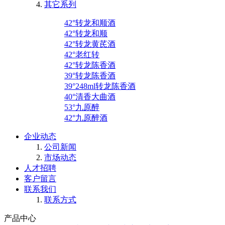
其它系列
42°转龙和顺酒
42°转龙和顺
42°转龙黄芪酒
42°老红转
42°转龙陈香酒
39°转龙陈香酒
39°248ml转龙陈香酒
40°清香大曲酒
53°九原醉
42°九原醉酒
企业动态
公司新闻
市场动态
人才招聘
客户留言
联系我们
联系方式
产品中心