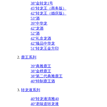
38°金转龙1号
45°转龙王（商务版）
42°转龙王（婚庆版）
53°酒
39°中华龙
42°龙酒
52°酒
42°礼盒龙酒
42°臻品中华龙
51°转龙王金方印
鹿王系列
39°典雅鹿王
38°金榜鹿王
38°第二代典雅鹿王
40°特制鹿王酒
转龙液系列
40°转龙液清雅40
40°老味道转龙液