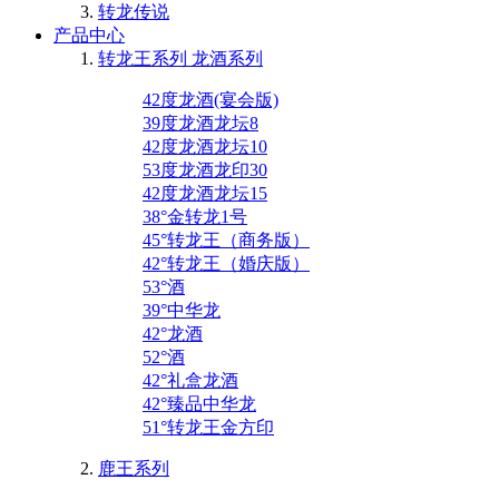
转龙传说
产品中心
转龙王系列 龙酒系列
42度龙酒(宴会版)
39度龙酒龙坛8
42度龙酒龙坛10
53度龙酒龙印30
42度龙酒龙坛15
38°金转龙1号
45°转龙王（商务版）
42°转龙王（婚庆版）
53°酒
39°中华龙
42°龙酒
52°酒
42°礼盒龙酒
42°臻品中华龙
51°转龙王金方印
鹿王系列