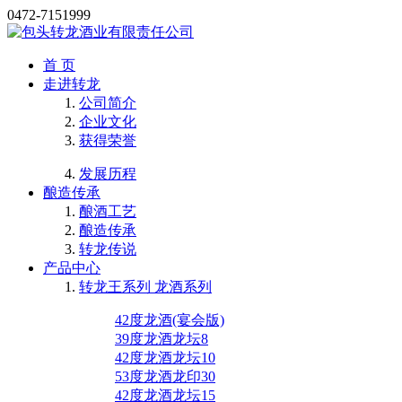
0472-7151999
首 页
走进转龙
公司简介
企业文化
获得荣誉
发展历程
酿造传承
酿酒工艺
酿造传承
转龙传说
产品中心
转龙王系列 龙酒系列
42度龙酒(宴会版)
39度龙酒龙坛8
42度龙酒龙坛10
53度龙酒龙印30
42度龙酒龙坛15