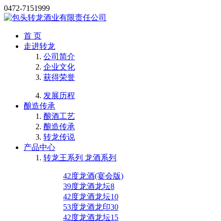
0472-7151999
首 页
走进转龙
公司简介
企业文化
获得荣誉
发展历程
酿造传承
酿酒工艺
酿造传承
转龙传说
产品中心
转龙王系列 龙酒系列
42度龙酒(宴会版)
39度龙酒龙坛8
42度龙酒龙坛10
53度龙酒龙印30
42度龙酒龙坛15