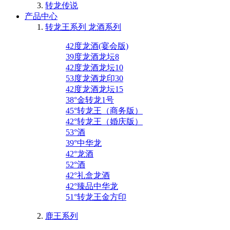
转龙传说
产品中心
转龙王系列 龙酒系列
42度龙酒(宴会版)
39度龙酒龙坛8
42度龙酒龙坛10
53度龙酒龙印30
42度龙酒龙坛15
38°金转龙1号
45°转龙王（商务版）
42°转龙王（婚庆版）
53°酒
39°中华龙
42°龙酒
52°酒
42°礼盒龙酒
42°臻品中华龙
51°转龙王金方印
鹿王系列