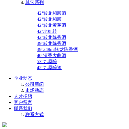
其它系列
42°转龙和顺酒
42°转龙和顺
42°转龙黄芪酒
42°老红转
42°转龙陈香酒
39°转龙陈香酒
39°248ml转龙陈香酒
40°清香大曲酒
53°九原醉
42°九原醉酒
企业动态
公司新闻
市场动态
人才招聘
客户留言
联系我们
联系方式