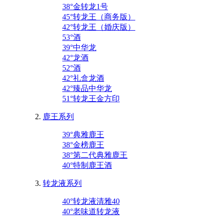
38°金转龙1号
45°转龙王（商务版）
42°转龙王（婚庆版）
53°酒
39°中华龙
42°龙酒
52°酒
42°礼盒龙酒
42°臻品中华龙
51°转龙王金方印
鹿王系列
39°典雅鹿王
38°金榜鹿王
38°第二代典雅鹿王
40°特制鹿王酒
转龙液系列
40°转龙液清雅40
40°老味道转龙液